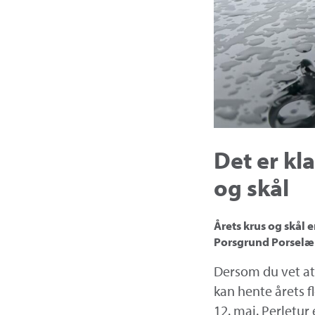
Det er kla
og skål
Årets krus og skål e
Porsgrund Porselæ
Dersom du vet at d
kan hente årets f
12. mai. Perletur 