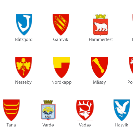
Båtsfjord
Gamvik
Hammerfest
Nesseby
Nordkapp
Måsøy
Po
Tana
Vardø
Vadsø
Hasvik