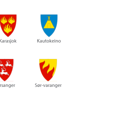
Karasjok
Kautokeino
rsanger
Sør-varanger