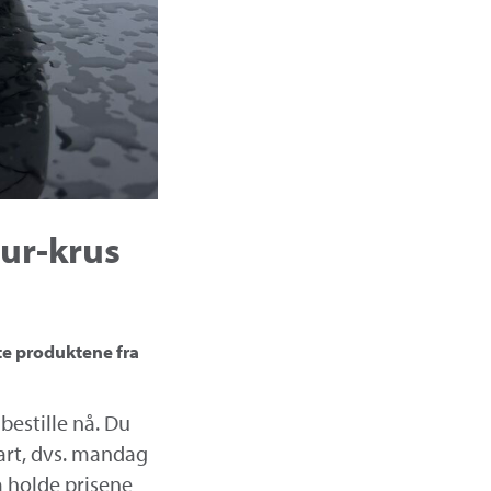
tur-krus
otte produktene fra
 bestille nå. Du
tart, dvs. mandag
 å holde prisene