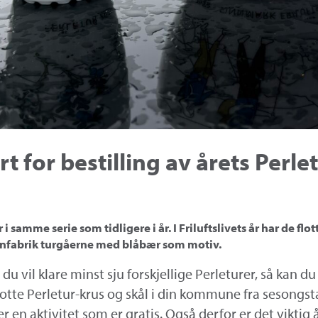
rt for bestilling av årets Perle
r i samme serie som tidligere i år. I Friluftslivets år har de fl
nfabrik turgåerne med blåbær som motiv.
u vil klare minst sju forskjellige Perleturer, så kan du
lotte Perletur-krus og skål i din kommune fra sesongs
er en aktivitet som er gratis. Også derfor er det viktig