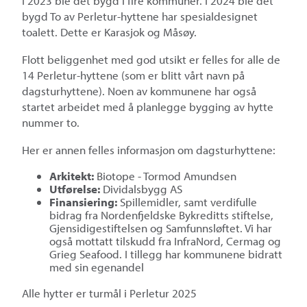
I 2023 ble det bygd i fire kommuner. I 2024 ble det
bygd To av Perletur-hyttene har spesialdesignet
toalett. Dette er Karasjok og Måsøy.
Flott beliggenhet med god utsikt er felles for alle de
14 Perletur-hyttene (som er blitt vårt navn på
dagsturhyttene). Noen av kommunene har også
startet arbeidet med å planlegge bygging av hytte
nummer to.
Her er annen felles informasjon om dagsturhyttene:
Arkitekt:
Biotope - Tormod Amundsen
Utførelse:
Dividalsbygg AS
Finansiering:
Spillemidler, samt verdifulle
bidrag fra Nordenfjeldske Bykreditts stiftelse,
Gjensidigestiftelsen og Samfunnsløftet. Vi har
også mottatt tilskudd fra InfraNord, Cermag og
Grieg Seafood. I tillegg har kommunene bidratt
med sin egenandel
Alle hytter er turmål i Perletur 2025