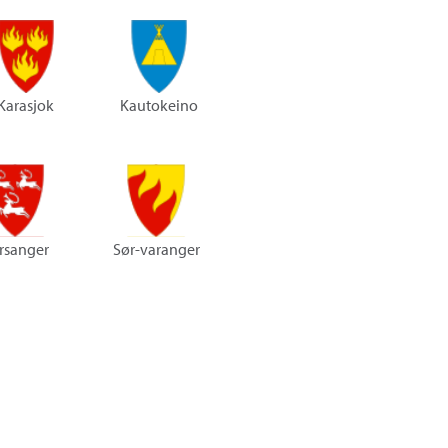
Karasjok
Kautokeino
rsanger
Sør-varanger