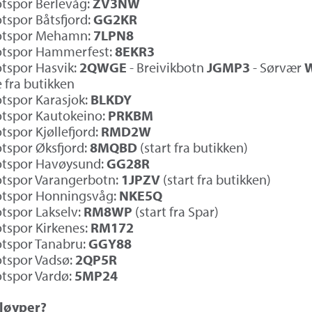
tspor Berlevåg:
ZV3NW
tspor Båtsfjord:
GG2KR
otspor Mehamn:
7LPN8
otspor Hammerfest:
8EKR3
tspor Hasvik:
2QWGE
- Breivikbotn
JGMP3
- Sørvær
 fra butikken
tspor Karasjok:
BLKDY
tspor Kautokeino:
PRKBM
tspor Kjøllefjord:
RMD2W
tspor Øksfjord:
8MQBD
(start fra butikken)
otspor Havøysund:
GG28R
otspor Varangerbotn:
1JPZV
(start fra butikken)
otspor Honningsvåg:
NKE5Q
tspor Lakselv:
RM8WP
(start fra Spar)
tspor Kirkenes:
RM172
tspor Tanabru:
GGY88
tspor Vadsø:
2QP5R
tspor Vardø:
5MP24
 løyper?