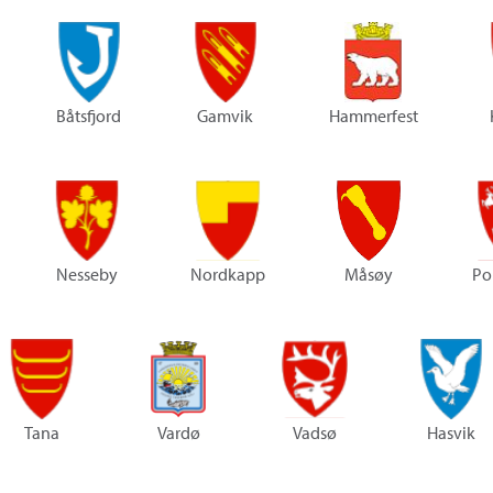
Båtsfjord
Gamvik
Hammerfest
Nesseby
Nordkapp
Måsøy
Po
Tana
Vardø
Vadsø
Hasvik