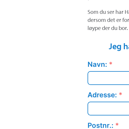
Som du ser har H
dersom det er fo
løype der du bor.
Jeg h
Navn:
*
Adresse:
*
Postnr.:
*