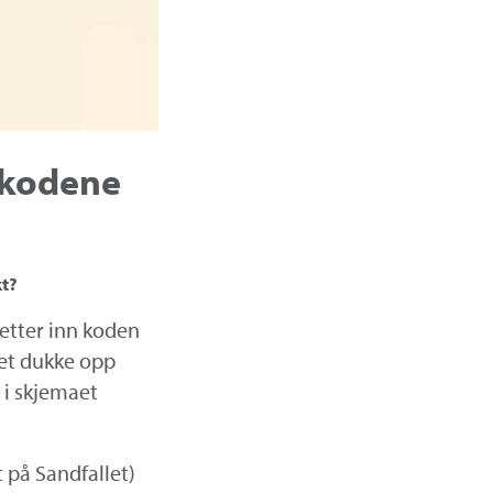
u kodene
kt?
retter inn koden
det dukke opp
 i skjemaet
 på Sandfallet)