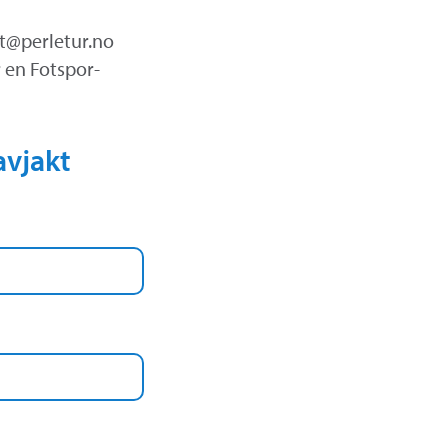
st@perletur.no
 en Fotspor-
avjakt